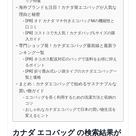
ッグ特集
海外ブランドも注目！カナダ発エコバッグが人気な
理由と秘密
[PR] オド カナダ マチ付きエコバッグMの機能性と
口コミ
[PR] コストコで大人気！カナダバッグLサイズの購
入ガイド
専門ショップ発！カナダエコバッグ最前線と最新ラ
ンキング一覧
[PR] ネコポス配送対応のバッグで送料をお得に抑え
るポイント
[PR] 折り畳み式レジ袋タイプのカナダエコバッグ一
覧と価格
まとめ：カナダエコバッグで始めるサステナブルな
買い物ガイド
エコバッグを長く利用するための洗濯方法と収納の
コツ
おしゃれなカナダエコバッグで日本の買い物生活を
変えるヒント
カナダ エコバッグ の検索結果が