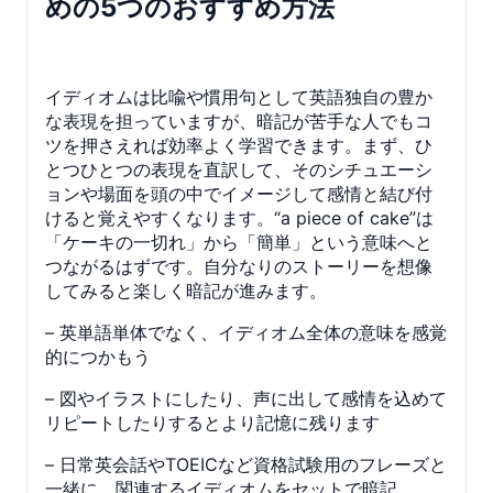
めの5つのおすすめ方法
イディオムは比喩や慣用句として英語独自の豊か
な表現を担っていますが、暗記が苦手な人でもコ
ツを押さえれば効率よく学習できます。まず、ひ
とつひとつの表現を直訳して、そのシチュエーシ
ョンや場面を頭の中でイメージして感情と結び付
けると覚えやすくなります。“a piece of cake”は
「ケーキの一切れ」から「簡単」という意味へと
つながるはずです。自分なりのストーリーを想像
してみると楽しく暗記が進みます。
– 英単語単体でなく、イディオム全体の意味を感覚
的につかもう
– 図やイラストにしたり、声に出して感情を込めて
リピートしたりするとより記憶に残ります
– 日常英会話やTOEICなど資格試験用のフレーズと
一緒に、関連するイディオムをセットで暗記