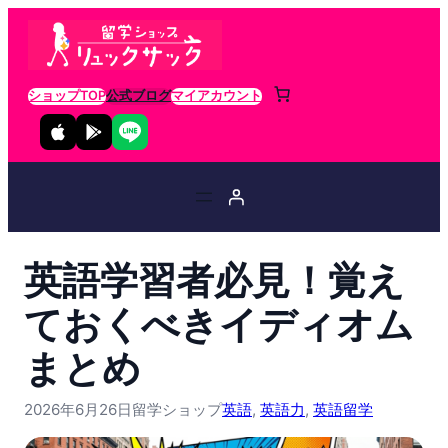
ショップTOP
公式ブログ
マイアカウント
英語学習者必見！覚え
ておくべきイディオム
まとめ
2026年6月26日
留学ショップ
英語
, 
英語力
, 
英語留学