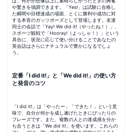
は、何かが想像以上に素晴らしかったときの興奮
や驚きを強調できます。「Yes!」は試験に合格し
た瞬間や目標達成の場面、とくに勝利や成功に対
する本音のガッツポーズとして登場します。友達
同士の会話で「Yay! We did it!（やったね！）」、
スポーツ観戦で「Hooray!（よっしゃ！）」という
具合に、状況に応じて使い分けることであなたの
英会話はさらにナチュラルで豊かになるでしょ
う。
定番「I did it!」と「We did it!」の使い方
と発音のコツ
「I did it!」は「やったー」「できた！」という意
味で、自分が何かを成し遂げたときにぴったりの
フレーズです。また、複数の人との達成感を分か
ち合うときは「We did it!」を使います。これらの