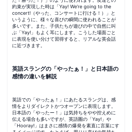
た！勝った！）」のように使われます。友達との
約束が実現した時は「Yay! We’re going to the
concert!（やった、コンサートに行ける！）」と
いうように、様々な喜びの瞬間に使われることが
多いです。また、子供たちが遊びの中で自然に叫
ぶ「Yay!」もよく耳にします。こうした場面ごと
に表現を使い分けて習得すると、リアルな英会話
に近づきます。
英語スラングの「やったぁ！」と日本語の
感情の違いを解説
英語での「やったぁ！」にあたるスラングは、感
情をよりダイレクトかつオープンに表現します。
日本語の「やったー！」は気持ちをやや控えめに
伝える場合も多いですが、英語圏の「Yay!」や
「Hooray!」はまさに感情の爆発を素直に言葉にす
るイメージです。たとえば、周りに喜びの気持ち