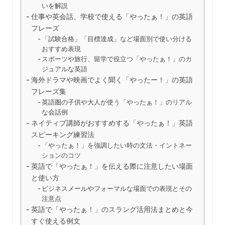
いを解説
仕事や英会話、学校で使える「やったぁ！」の英語
フレーズ
「試験合格」「目標達成」など場面別で使い分ける
おすすめ表現
スポーツや旅行、留学で役立つ「やったぁ！」のカ
ジュアルな英語
海外ドラマや映画でよく聞く「やったー！」の英語
フレーズ集
英語圏の子供や大人が使う「やったぁ！」のリアル
な会話例
ネイティブ講師がおすすめする「やったぁ！」英語
スピーキング練習法
「やったぁ！」を強調したい時の文法・イントネー
ションのコツ
英語で「やったぁ！」を伝える際に注意したい場面
と使い方
ビジネスメールやフォーマルな場面での表現とその
注意点
英語で「やったぁ！」のスラング活用法まとめと今
すぐ使える例文