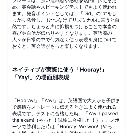
フレーズは、強い達成感や感動を端的に伝えるた
め、英会話やスピーキングテストでもよく使われ
ます。発音ポイントとしては、「Did」の”d”をし
っかり発音し、itとつなげてリズミカルに言うと自
然です。ちょっと声に抑揚をつけることで本当の
喜びや自信が伝わりやすくなります。英語圏の
人々が日常の中で何気なく使う表現を身につけて
おくと、英会話がもっと楽しくなります。
ネイティブが実際に使う「Hooray!」
「Yay!」の場面別表現
「Hooray!」「Yay!」は、英語圏で大人から子供ま
で感情をストレートに伝えるときによく使われる
表現です。テストに合格した時、「Yay! I passed
the exam!（やった！試験に合格した！）」、スポ
ーツで勝利した時は「Hooray! We won!（やっ