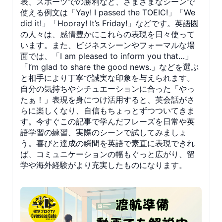
表、スポーツでの勝利など、さまざまなシーンで
使える例文は「Yay! I passed the TOEIC!」「We
did it!」「Hooray! It’s Friday!」などです。英語圏
の人々は、感情豊かにこれらの表現を日々使って
います。また、ビジネスシーンやフォーマルな場
面では、「I am pleased to inform you that…」
「I’m glad to share the good news.」などを選ぶ
と相手により丁寧で誠実な印象を与えられます。
自分の気持ちやシチュエーションに合った「やっ
たぁ！」表現を身につけ活用すると、英会話がさ
らに楽しくなり、自信もちょっとずつついてきま
す。今すぐこの記事で学んだフレーズを日常や英
語学習の練習、実際のシーンで試してみましょ
う。喜びと達成の瞬間を英語で素直に表現できれ
ば、コミュニケーションの幅もぐっと広がり、留
学や海外経験がより充実したものになります。