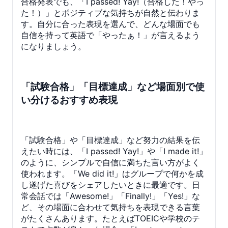
合格発表でも、「I passed! Yay!（合格した！やっ
た！）」とポジティブな気持ちが自然と伝わりま
す。自分に合った表現を選んで、どんな場面でも
自信を持って英語で「やったぁ！」が言えるよう
になりましょう。
「試験合格」「目標達成」など場面別で使
い分けるおすすめ表現
「試験合格」や「目標達成」など努力の結果を伝
えたい時には、「I passed! Yay!」や「I made it!」
のように、シンプルで自信に満ちた言い方がよく
使われます。「We did it!」はグループで何かを成
し遂げた喜びをシェアしたいときに最適です。日
常会話では「Awesome!」「Finally!」「Yes!」な
ど、その場面に合わせて気持ちを表現できる言葉
がたくさんあります。たとえばTOEICや学校のテ