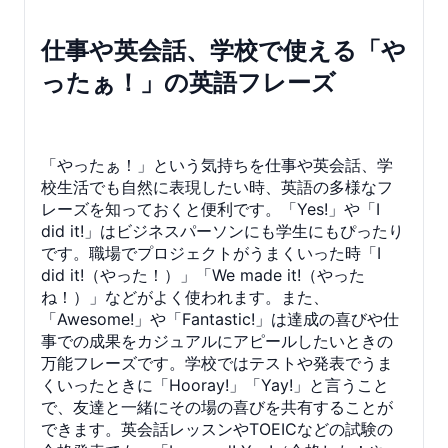
仕事や英会話、学校で使える「や
ったぁ！」の英語フレーズ
「やったぁ！」という気持ちを仕事や英会話、学
校生活でも自然に表現したい時、英語の多様なフ
レーズを知っておくと便利です。「Yes!」や「I
did it!」はビジネスパーソンにも学生にもぴったり
です。職場でプロジェクトがうまくいった時「I
did it!（やった！）」「We made it!（やった
ね！）」などがよく使われます。また、
「Awesome!」や「Fantastic!」は達成の喜びや仕
事での成果をカジュアルにアピールしたいときの
万能フレーズです。学校ではテストや発表でうま
くいったときに「Hooray!」「Yay!」と言うこと
で、友達と一緒にその場の喜びを共有することが
できます。英会話レッスンやTOEICなどの試験の