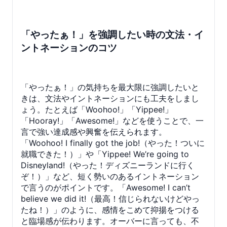
「やったぁ！」を強調したい時の文法・イ
ントネーションのコツ
「やったぁ！」の気持ちを最大限に強調したいと
きは、文法やイントネーションにも工夫をしまし
ょう。たとえば「Woohoo!」「Yippee!」
「Hooray!」「Awesome!」などを使うことで、一
言で強い達成感や興奮を伝えられます。
「Woohoo! I finally got the job!（やった！ついに
就職できた！）」や「Yippee! We’re going to
Disneyland!（やった！ディズニーランドに行く
ぞ！）」など、短く勢いのあるイントネーション
で言うのがポイントです。「Awesome! I can’t
believe we did it!（最高！信じられないけどやっ
たね！）」のように、感情をこめて抑揚をつける
と臨場感が伝わります。オーバーに言っても、不