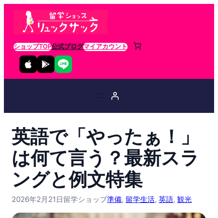
ショップTOP
公式ブログ
マイアカウント
英語で「やったぁ！」
は何て言う？最新スラ
ングと例文特集
2026年2月21日
留学ショップ
準備
, 
留学生活
, 
英語
, 
観光