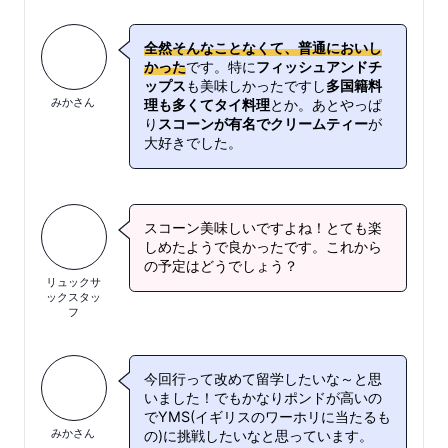
全然そんなことなくて、普通においし
かった
です。特に
フィッシュアンドチ
ップス
も美味しかったですし
多国籍料
みかさん
理も多くてタイ料理
とか。あとやっぱ
り
スコーンが有名でクリームティー
が
大好きでした。
スコーン美味しいですよね！とても楽
しめたようで良かったです。これから
の予定はどうでしょう？
リュックサ
ックスタッ
フ
今回行って改めて留学したいな～と思
いました！でもかなりポンドが高いの
でYMS(イギリスのワーホリに当たるも
みかさん
の)に挑戦したいなと思っています。