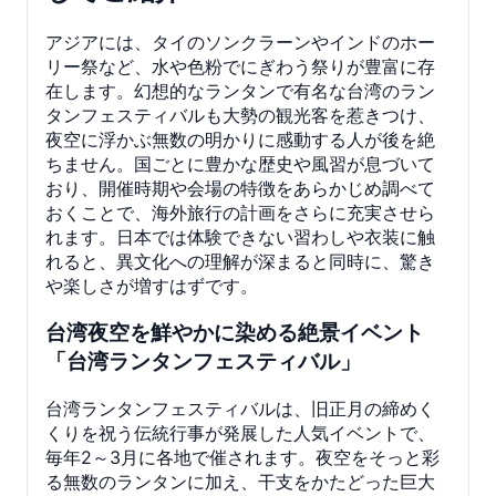
アジアには、タイのソンクラーンやインドのホー
リー祭など、水や色粉でにぎわう祭りが豊富に存
在します。幻想的なランタンで有名な台湾のラン
タンフェスティバルも大勢の観光客を惹きつけ、
夜空に浮かぶ無数の明かりに感動する人が後を絶
ちません。国ごとに豊かな歴史や風習が息づいて
おり、開催時期や会場の特徴をあらかじめ調べて
おくことで、海外旅行の計画をさらに充実させら
れます。日本では体験できない習わしや衣装に触
れると、異文化への理解が深まると同時に、驚き
や楽しさが増すはずです。
台湾夜空を鮮やかに染める絶景イベント
「台湾ランタンフェスティバル」
台湾ランタンフェスティバルは、旧正月の締めく
くりを祝う伝統行事が発展した人気イベントで、
毎年2～3月に各地で催されます。夜空をそっと彩
る無数のランタンに加え、干支をかたどった巨大