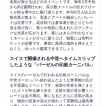
名前が挙がるほどの大イベントです。毎年2月中旬
から約2週間行われ、高さ数メートルの巨大フロー
トが街を華やかに駆け巡ります。約100万人以上の
観光客が集まり、音楽とアートが融合したパレー
ドは圧巻です。花合戦では参加者が色とりどりの
花を投げ合い、香りや色彩に包まれたロマンチッ
クな光景が広がります。夜にはきらびやかなイル
ミネーションがさらに盛り上げ、観覧には有料チ
ケットが必要です。事前に座席の場所を押さえて
おくと、ゆったり鑑賞できるでしょう。
スイスで開催される中世へタイムスリップ
したような「バーゼルの伝統カーニバル」
スイスのバーゼルで行われる伝統カーニバルは、
中世ヨーロッパへ紛れ込んだような世界観が広が
る不思議なイベントです。仮面や衣装を身にまと
った人々が街を練り歩き、太鼓や笛の音が響くパ
レードは迫力満点。夜になるとさらに活気が高ま
り、独自の音楽や花火が加わって雰囲気は最高潮