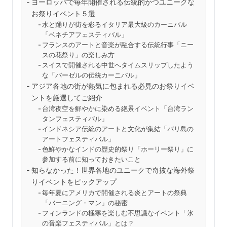
ヨーロッパで毎年開催される伝統的かつユニークな
お祭りイベント５選
水と踊りが街を彩るイタリア最大級のカーニバル
「ベネチアフェスティバル」
フランスのアートと音楽が融合する伝統行事「ニー
スの花祭り」の楽しみ方
スイスで開催される中世へタイムスリップしたよう
な「バーゼルの伝統カーニバル」
アジア各地の街が熱気に包まれる必見のお祭りイベ
ントを厳選してご紹介
台湾夜空を鮮やかに染める絶景イベント「台湾ラン
タンフェスティバル」
インドネシア伝統のアートと文化が集結「バリ島の
アートフェスティバル」
色鮮やかなインドの歴史的祭り「ホーリー祭り」に
参加する前に知っておきたいこと
知らなかった！世界各地のユニークで奇抜な海外祭
りイベントをピックアップ
毎年夏にアメリカで開催される炎とアートの祭典
「バーニング・マン」の秘密
フィンランドの極寒を楽しむ不思議なイベント「氷
の音楽フェスティバル」とは？