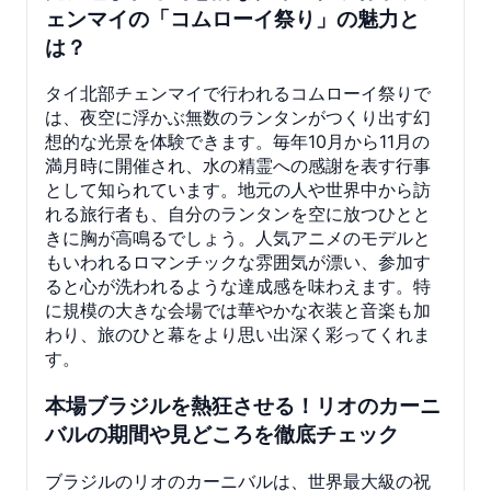
ェンマイの「コムローイ祭り」の魅力と
は？
タイ北部チェンマイで行われるコムローイ祭りで
は、夜空に浮かぶ無数のランタンがつくり出す幻
想的な光景を体験できます。毎年10月から11月の
満月時に開催され、水の精霊への感謝を表す行事
として知られています。地元の人や世界中から訪
れる旅行者も、自分のランタンを空に放つひとと
きに胸が高鳴るでしょう。人気アニメのモデルと
もいわれるロマンチックな雰囲気が漂い、参加す
ると心が洗われるような達成感を味わえます。特
に規模の大きな会場では華やかな衣装と音楽も加
わり、旅のひと幕をより思い出深く彩ってくれま
す。
本場ブラジルを熱狂させる！リオのカーニ
バルの期間や見どころを徹底チェック
ブラジルのリオのカーニバルは、世界最大級の祝