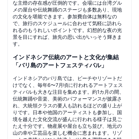
な主燈の存在感が圧倒的です。会場には台湾グル
メの屋台や伝統舞踊のステージも多数あり、現地
の文化を堪能できます。参加費自体は無料なの
で、旅行のスケジュールに合わせて気軽に訪れら
れるのもうれしいポイントです。幻想的な夜の光
景を目にすれば、旅先の思い出がいっそう輝きま
す。
インドネシア伝統のアートと文化が集結
「バリ島のアートフェスティバル」
インドネシアのバリ島では、ビーチやリゾートだ
けでなく、毎年6〜7月頃に行われるアートフェス
ティバルも大きな注目を集めます。約1カ月の間、
伝統舞踊や音楽、美術のパフォーマンスが披露さ
れ、大統領クラスの要人も訪れるほどの盛り上が
りです。日本や他国のアーティストも参加し、国
境を越えた文化交流が盛んに行われる様子は見ご
たえ十分です。物産展や屋台も立ち並び、地元の
山の幸や工芸品を楽しむ機会に恵まれます。リゾ