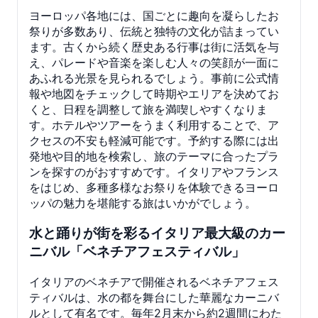
ヨーロッパ各地には、国ごとに趣向を凝らしたお
祭りが多数あり、伝統と独特の文化が詰まってい
ます。古くから続く歴史ある行事は街に活気を与
え、パレードや音楽を楽しむ人々の笑顔が一面に
あふれる光景を見られるでしょう。事前に公式情
報や地図をチェックして時期やエリアを決めてお
くと、日程を調整して旅を満喫しやすくなりま
す。ホテルやツアーをうまく利用することで、ア
クセスの不安も軽減可能です。予約する際には出
発地や目的地を検索し、旅のテーマに合ったプラ
ンを探すのがおすすめです。イタリアやフランス
をはじめ、多種多様なお祭りを体験できるヨーロ
ッパの魅力を堪能する旅はいかがでしょう。
水と踊りが街を彩るイタリア最大級のカー
ニバル「ベネチアフェスティバル」
イタリアのベネチアで開催されるベネチアフェス
ティバルは、水の都を舞台にした華麗なカーニバ
ルとして有名です。毎年2月末から約2週間にわた