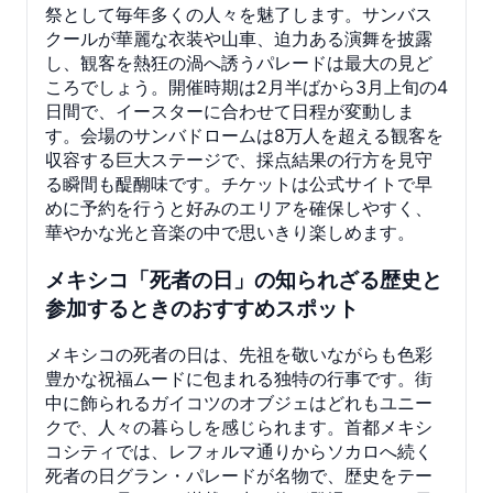
祭として毎年多くの人々を魅了します。サンバス
クールが華麗な衣装や山車、迫力ある演舞を披露
し、観客を熱狂の渦へ誘うパレードは最大の見ど
ころでしょう。開催時期は2月半ばから3月上旬の4
日間で、イースターに合わせて日程が変動しま
す。会場のサンバドロームは8万人を超える観客を
収容する巨大ステージで、採点結果の行方を見守
る瞬間も醍醐味です。チケットは公式サイトで早
めに予約を行うと好みのエリアを確保しやすく、
華やかな光と音楽の中で思いきり楽しめます。
メキシコ「死者の日」の知られざる歴史と
参加するときのおすすめスポット
メキシコの死者の日は、先祖を敬いながらも色彩
豊かな祝福ムードに包まれる独特の行事です。街
中に飾られるガイコツのオブジェはどれもユニー
クで、人々の暮らしを感じられます。首都メキシ
コシティでは、レフォルマ通りからソカロへ続く
死者の日グラン・パレードが名物で、歴史をテー