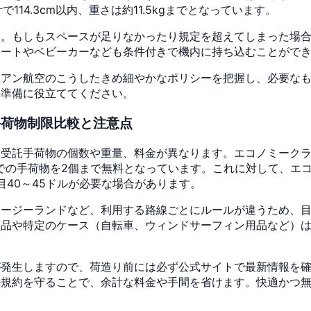
で114.3cm以内、重さは約11.5kgまでとなっています。
す。もしもスペースが足りなかったり規定を超えてしまった場
シートやベビーカーなども条件付きで機内に持ち込むことがで
イアン航空のこうしたきめ細やかなポリシーを把握し、必要な
の準備に役立ててください。
手荷物制限比較と注意点
受託手荷物の個数や重量、料金が異なります。エコノミークラス
までの手荷物を2個まで無料となっています。これに対して、エ
個目40～45ドルが必要な場合があります。
ュージーランドなど、利用する路線ごとにルールが違うため、
用品や特定のケース（自転車、ウィンドサーフィン用品など）
が発生しますので、荷造り前には必ず公式サイトで最新情報を
の規約を守ることで、余計な料金や手間を省けます。快適かつ