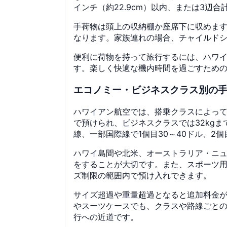
インチ（約22.9cm）以内、または3辺合計
手荷物は頭上の収納棚か座席下に収めま
なります。家族連れの場合、チャイルド
便利に荷物を持って旅行するには、ハワ
す。楽しく快適な機内時間を過ごすため
エコノミー・ビジネスクラス別の
ハワイアン航空では、搭乗クラスによって
で預けられ、ビジネスクラスでは32kg
線、一部国際線で1個目30～40ドル、2
ハワイ島間や北米、オーストラリア・ニ
をすることが大切です。また、スポーツ
ズ制限の範囲内で預け入れできます。
サイズ超過や重量超過となると追加料金
やスーツケースでも、クラスや路線ごと
行への近道です。