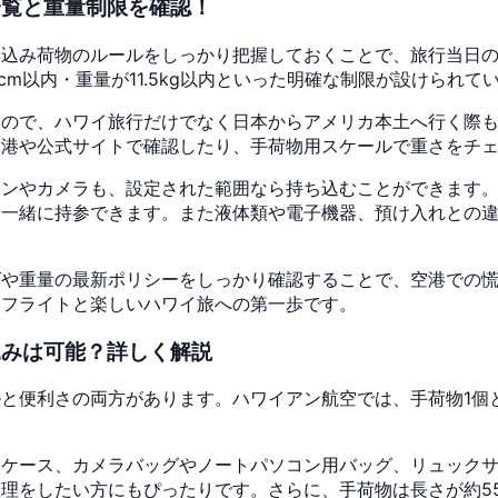
一覧と重量制限を確認！
ち込み荷物のルールをしっかり把握しておくことで、旅行当日
3cm以内・重量が11.5kg以内といった明確な制限が設けられて
るので、ハワイ旅行だけでなく日本からアメリカ本土へ行く際
空港や公式サイトで確認したり、手荷物用スケールで重さをチ
ンやカメラも、設定された範囲なら持ち込むことができます。
も一緒に持参できます。また液体類や電子機器、預け入れとの
ズや重量の最新ポリシーをしっかり確認することで、空港での
なフライトと楽しいハワイ旅への第一歩です。
込みは可能？詳しく解説
と便利さの両方があります。ハワイアン航空では、手荷物1個と
フケース、カメラバッグやノートパソコン用バッグ、リュック
をしたい方にもぴったりです。さらに、手荷物は長さが約55.9c