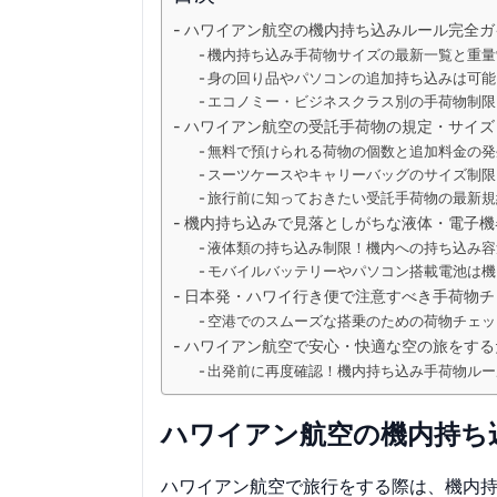
ハワイアン航空の機内持ち込みルール完全ガイ
機内持ち込み手荷物サイズの最新一覧と重量
身の回り品やパソコンの追加持ち込みは可能
エコノミー・ビジネスクラス別の手荷物制限
ハワイアン航空の受託手荷物の規定・サイズ
無料で預けられる荷物の個数と追加料金の発
スーツケースやキャリーバッグのサイズ制限
旅行前に知っておきたい受託手荷物の最新規
機内持ち込みで見落としがちな液体・電子機
液体類の持ち込み制限！機内への持ち込み容
モバイルバッテリーやパソコン搭載電池は機
日本発・ハワイ行き便で注意すべき手荷物チ
空港でのスムーズな搭乗のための荷物チェッ
ハワイアン航空で安心・快適な空の旅をする
出発前に再度確認！機内持ち込み手荷物ルー
ハワイアン航空の機内持ち
ハワイアン航空で旅行をする際は、機内