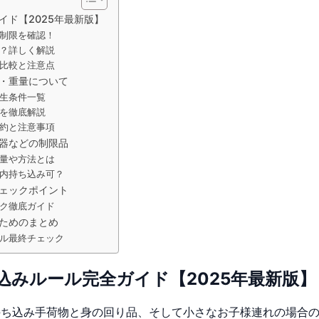
ド【2025年最新版】
制限を確認！
？詳しく解説
比較と注意点
・重量について
生条件一覧
を徹底解説
約と注意事項
器などの制限品
量や方法とは
内持ち込み可？
ェックポイント
ク徹底ガイド
ためのまとめ
ル最終チェック
込みルール完全ガイド【2025年最新版】
持ち込み手荷物と身の回り品、そして小さなお子様連れの場合