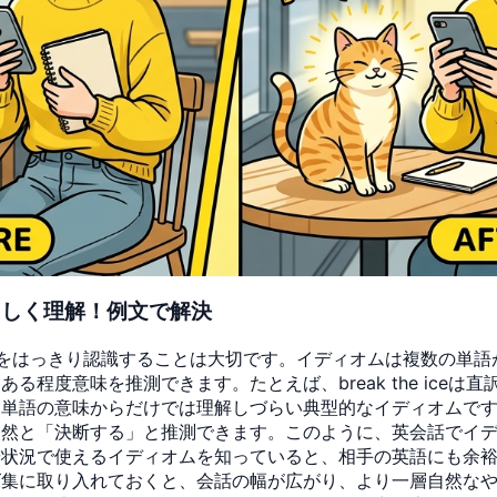
さしく理解！例文で解決
をはっきり認識することは大切です。イディオムは複数の単語
る程度意味を推測できます。たとえば、break the ice
の意味からだけでは理解しづらい典型的なイディオムです。一方、m
自然と「決断する」と推測できます。このように、英会話でイ
や状況で使えるイディオムを知っていると、相手の英語にも余
ズ集に取り入れておくと、会話の幅が広がり、より一層自然な