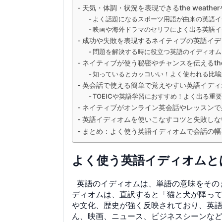
天気・体調・状況を表現できるthe weath
よく話題になるスポーツ用語が由来の英語イ
映画や海外ドラマのセリフによく出る英語イ
成功や失敗を表現するネイティブの英語イデ
問題を解決する時に役立つ英語のイディオム
ネイティブが使う秘密やチャンスを伝えるthe cat i
知っているとカッコいい！よく使われる比喩
英会話で使える簡単で覚えやすい英語イディ
TOEICや英語学習におすすめ！よく出る重
ネイティブがオンライン英会話やレッスンで
英語イディオムを使いこなすコツと失敗しな
まとめ：よく使う英語イディオムで会話の幅
よく使う英語イディオムと
英語のイディオムは、単語の意味をそのまま組
ディオムは、直訳すると「猫と犬が降っ
や文化、歴史が強く反映されており、英
ん、映画、ニュース、ビジネスシーンな