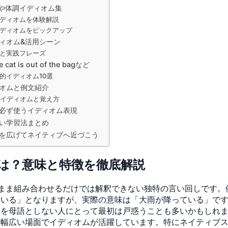
erや体調イディオム集
ディオムを体験解説
ディオムをピックアップ
ィオム&活用シーン
と実践フレーズ
s out of the bagなど
的イディオム10選
オムと例文紹介
要イディオムと覚え方
必ず使うイディオム表現
い学習法まとめ
を広げてネイティブへ近づこう
は？意味と特徴を徹底解説
み合わせるだけでは解釈できない独特の言い回しです。例えば「rain
ている」となりますが、実際の意味は「大雨が降っている」で
語を母語としない人にとって最初は戸惑うことも多いかもしれ
ど幅広い場面でイディオムが活躍しています。特にネイティブ