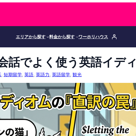
エリアから探す
料金から探す
ワーホリハウス
会話でよく使う英語イデ
活
, 
短期留学
, 
英語
, 
英語力
, 
英語留学
, 
観光