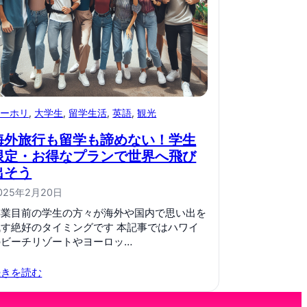
ワーホリ
, 
大学生
, 
留学生活
, 
英語
, 
観光
海外旅行も留学も諦めない！学生
限定・お得なプランで世界へ飛び
出そう
025年2月20日
卒業目前の学生の方々が海外や国内で思い出を
残す絶好のタイミングです 本記事ではハワイ
のビーチリゾートやヨーロッ…
続きを読む