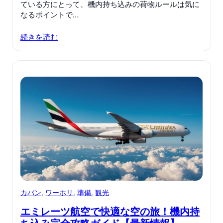
ている方にとって、機内持ち込みの荷物ルールは気に
なるポイントで…
続きを読む
カバン
, 
ワーホリ
, 
準備
, 
観光
エミレーツ航空で快適な空の旅！機内持