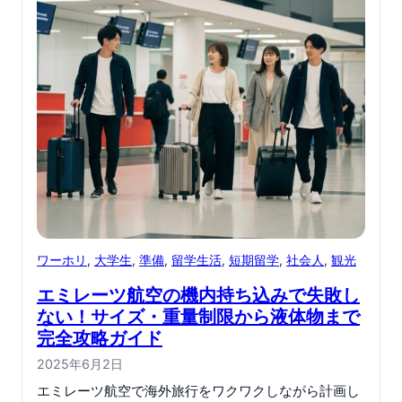
ワーホリ
, 
大学生
, 
準備
, 
留学生活
, 
短期留学
, 
社会人
, 
観光
エミレーツ航空の機内持ち込みで失敗し
ない！サイズ・重量制限から液体物まで
完全攻略ガイド
2025年6月2日
エミレーツ航空で海外旅行をワクワクしながら計画し