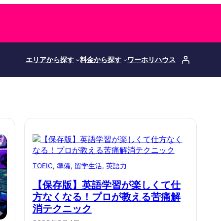
エリアから探す
料金から探す
ワーホリハウス
TOEIC
, 
準備
, 
留学生活
, 
英語力
【保存版】英語学習が楽しくて仕
方なくなる！プロが教える苦痛解
消テクニック