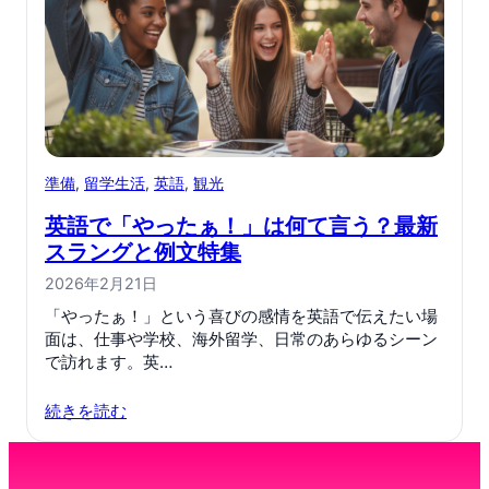
準備
, 
留学生活
, 
英語
, 
観光
英語で「やったぁ！」は何て言う？最新
スラングと例文特集
2026年2月21日
「やったぁ！」という喜びの感情を英語で伝えたい場
面は、仕事や学校、海外留学、日常のあらゆるシーン
で訪れます。英…
続きを読む