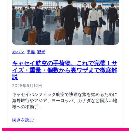
カバン
, 
準備
, 
観光
キャセイ航空の手荷物、これで完璧！サ
イズ・重量・個数から裏ワザまで徹底解
説
2025年5月12日
キャセイパシフィック航空で快適な旅を始めるために
海外旅行やアジア、ヨーロッパ、カナダなど幅広い地
域への移動手…
続きを読む