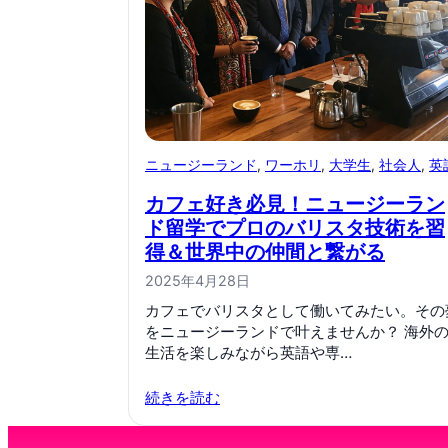
ニュージーランド
, 
ワーホリ
, 
大学生
, 
社会人
, 
英
カフェ好き必見！ニュージーラン
ド留学でプロのバリスタ技術を習
得＆世界中の仲間と繋がる
2025年4月28日
カフェでバリスタとして働いてみたい。その
をニュージーランドで叶えませんか？ 海外
生活を楽しみながら英語や専…
続きを読む