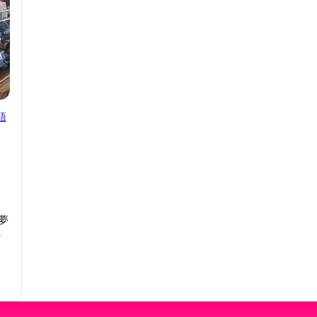
語
夢
の