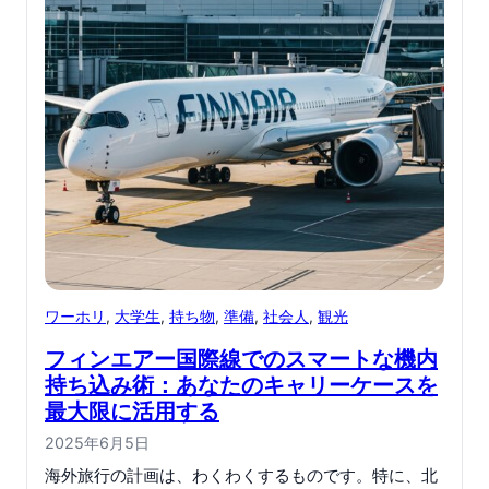
ワーホリ
, 
大学生
, 
持ち物
, 
準備
, 
社会人
, 
観光
フィンエアー国際線でのスマートな機内
持ち込み術：あなたのキャリーケースを
最大限に活用する
2025年6月5日
海外旅行の計画は、わくわくするものです。特に、北