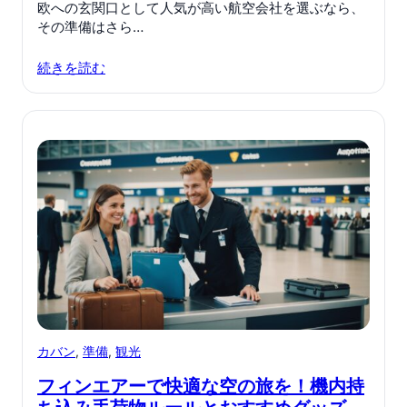
欧への玄関口として人気が高い航空会社を選ぶなら、
その準備はさら…
続きを読む
カバン
, 
準備
, 
観光
フィンエアーで快適な空の旅を！機内持