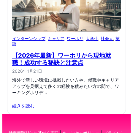
インターンシップ
, 
キャリア
, 
ワーホリ
, 
大学生
, 
社会人
, 
英
語
【2026年最新】ワーホリから現地就
職！成功する秘訣と注意点
2026年1月21日
海外で新しい環境に挑戦したい方や、就職やキャリア
アップを見据えて多くの経験を積みたい方の間で、ワ
ーキングホリデ…
続きを読む
特定商取引法に基づく表記
|
キャンセルポリシー
|
プライバシ