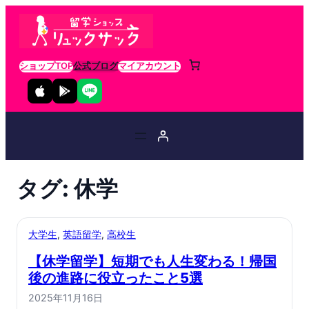
ショップTOP
公式ブログ
マイアカウント
タグ:
休学
大学生
, 
英語留学
, 
高校生
【休学留学】短期でも人生変わる！帰国
後の進路に役立ったこと5選
2025年11月16日