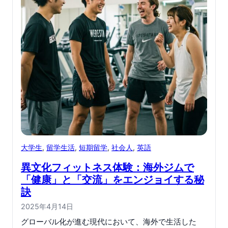
大学生
, 
留学生活
, 
短期留学
, 
社会人
, 
英語
異文化フィットネス体験：海外ジムで
「健康」と「交流」をエンジョイする秘
訣
2025年4月14日
グローバル化が進む現代において、海外で生活した