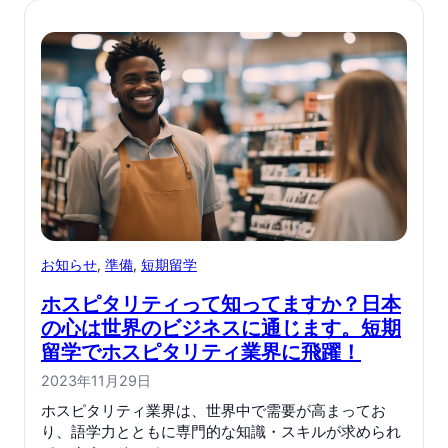
お知らせ
, 
準備
, 
短期留学
ホスピタリティって知ってますか？日本
の心は世界のビジネスに通じます。短期
留学でホスピタリティ業界に飛躍！
2023年11月29日
ホスピタリティ業界は、世界中で需要が高まってお
り、語学力とともに専門的な知識・スキルが求められ