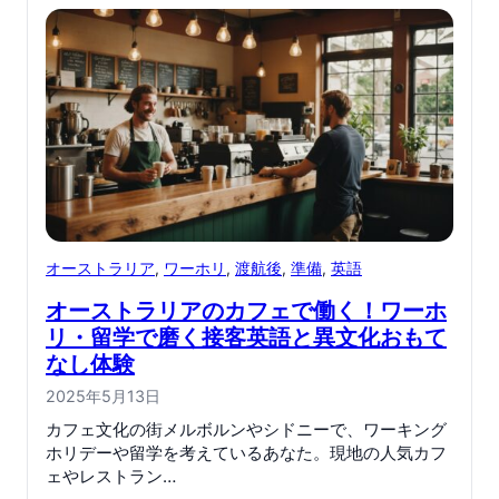
オーストラリア
, 
ワーホリ
, 
渡航後
, 
準備
, 
英語
オーストラリアのカフェで働く！ワーホ
リ・留学で磨く接客英語と異文化おもて
なし体験
2025年5月13日
カフェ文化の街メルボルンやシドニーで、ワーキング
ホリデーや留学を考えているあなた。現地の人気カフ
ェやレストラン…