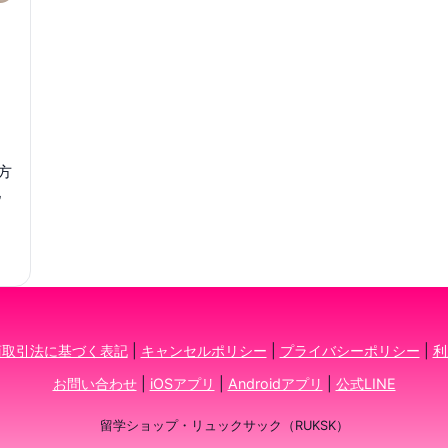
方
地
商取引法に基づく表記
|
キャンセルポリシー
|
プライバシーポリシー
|
利
お問い合わせ
|
iOSアプリ
|
Androidアプリ
|
公式LINE
留学ショップ・リュックサック（RUKSK）