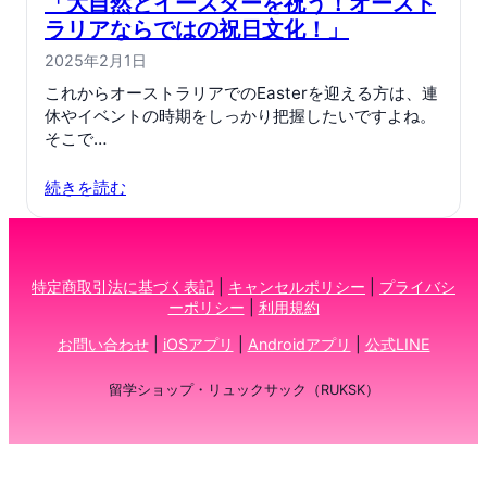
「大自然とイースターを祝う！オースト
ラリアならではの祝日文化！」
2025年2月1日
これからオーストラリアでのEasterを迎える方は、連
休やイベントの時期をしっかり把握したいですよね。
そこで…
続きを読む
特定商取引法に基づく表記
|
キャンセルポリシー
|
プライバシ
ーポリシー
|
利用規約
お問い合わせ
|
iOSアプリ
|
Androidアプリ
|
公式LINE
留学ショップ・リュックサック（RUKSK）