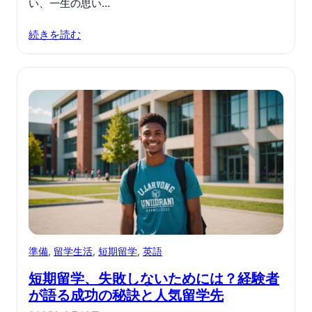
い、一生の思い…
続きを読む
準備
, 
留学生活
, 
短期留学
, 
英語
短期留学、失敗しないためには？経験者
が語る成功の秘訣と人気留学先