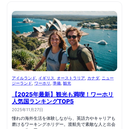
アイルランド
, 
イギリス
, 
オーストラリア
, 
カナダ
, 
ニュー
ジーランド
, 
ワーホリ
, 
準備
, 
観光
【2025年最新】観光も満喫！ワーホリ
人気国ランキングTOP5
2025年11月27日
憧れの海外生活を体験しながら、英語力やキャリアも
磨けるワーキングホリデー。渡航先で素敵な人と出会