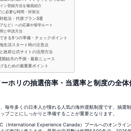
イン登録方法を徹底紹介
知までに必要な時間・対策法
対処法・代替プラン3選
アなど）への応募や留学ルート
用と申請方法
できる5つの準備・チェックポイント
地生活スタート時の注意点
）と政府公式サイトの活用方法
選開始月の予測・最新ニュース
げるための最重要ポイント
ダワーホリの抽選倍率・当選率と制度の全体
は、毎年多くの日本人が憧れる人気の海外渡航制度です。抽選
テップごとにしっかりと準備することが重要となります。
nternational Experience Canada）プールへの
て申請に進みます。最新の定員数は年間6,500名で、2025年