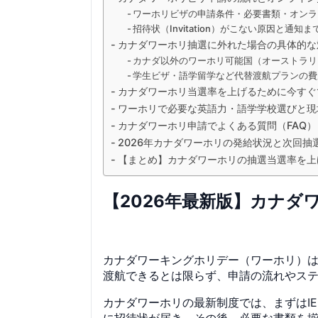
ワーホリビザの申請条件・必要書類・オンラ
招待状（Invitation）がこない原因と通
カナダワーホリ抽選に外れた場合の具体的な
カナダ以外のワーホリ可能国（オーストラリ
学生ビザ・語学留学など代替渡航プランの費
カナダワーホリ当選率を上げるために今すぐ
ワーホリで必要な英語力・語学学校選びと現
カナダワーホリ申請でよくある質問（FAQ
2026年カナダワーホリの発給状況と次回抽
【まとめ】カナダワーホリの抽選当選率を上
【2026年最新版】カナ
カナダワーキングホリデー（ワーホリ）
渡航できるとは限らず、申請の流れやス
カナダワーホリの最新制度では、まずはIEC（I
に招待状が届き、その後、必要な書類を揃え