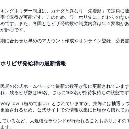
ーキングホリデー制度は、カナダと異なり「先着順」で定員に
確率で取得が可能です。このため、ワーホリ先にこだわりのな
すめです。また、各国ともビザ発給数や制度内容は年々変動が
とが肝心です。
時期に合わせた早めのアカウント作成やオンライン登録、必要
ーホリビザ発給枠の最新情報
民局の公式ホームページで最新の数字が常に更新されています。
発給され、残るビザ数は96名、さらに163名が招待状待ちの状態で
ery low（極めて低い）とされていますが、実際には抽選
時更新されるため、公式サイトでの情報収集に日頃から慣れて
が当選しているなど、大規模なラウンドが行われることもあります
します。