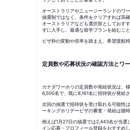
オーストラリアやニュージーランドのワ
抽選制ではなく、条件をクリアすれば高
オーストラリアなども選択肢としておす
ずに入手し、最適な留学プランを組むこ
ビザ枠の変動や倍率を踏まえ、希望渡航
定員数や応募状況の確認方法とワ
カナダワーホリの定員数や発給状況は、移
6,500名で、既に8,161名に招待状が
次回の抽選で招待状を受け取れる可能性はV
ーキングホリデービザの審査・発給は随
例えば1月27日の抽選では2,443名
イン応募・プロフィール登録をおすすめ