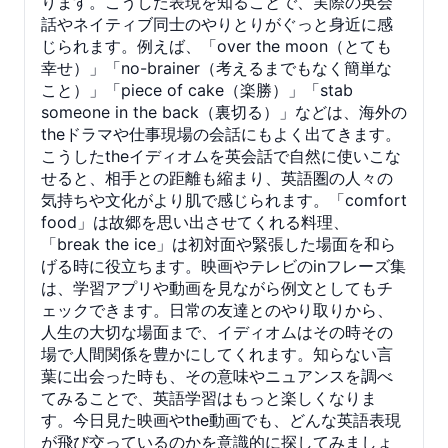
ります。こうした表現を知ることで、実際の英会
話やネイティブ同士のやりとりがぐっと身近に感
じられます。例えば、「over the moon（とても
幸せ）」「no-brainer（考えるまでもなく簡単な
こと）」「piece of cake（楽勝）」「stab
someone in the back（裏切る）」などは、海外の
theドラマや仕事現場の会話にもよく出てきます。
こうしたtheイディオムを英会話で自然に使いこな
せると、相手との距離も縮まり、英語圏の人々の
気持ちや文化がより肌で感じられます。「comfort
food」は故郷を思い出させてくれる料理、
「break the ice」は初対面や緊張した場面を和ら
げる時に役立ちます。映画やテレビのinフレーズ集
は、学習アプリや動画を見ながら例文としてもチ
ェックできます。日常の友達とのやり取りから、
人生の大切な場面まで、イディオムはその時その
場で人間関係を豊かにしてくれます。知らない言
葉に出会った時も、その意味やニュアンスを調べ
てみることで、英語学習はもっと楽しくなりま
す。今日見た映画やthe動画でも、どんな英語表現
が飛び交っているのかを意識的に探してみましょ