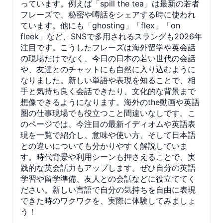
っています。例えば「spill the tea」は最新の若者
フレーズで、秘密や噂話をシェアする時に使われ
ています。他にも「ghosting」「flex」「on
fleek」など、SNSで多用されるスラングも2026年
注目です。こうしたフレーズは海外留学や英会話
の現場だけでなく、今日の日本の若い世代の会話
や、友達とのチャットにも自然に入り込むように
なりました。新しい単語や表現を知ることで、相
手と気持ち良く会話できたり、文化的な背景まで
想像できるようになります。海外のthe動画や英語
圏の仕事現場でも役立つこと間違いなしです。こ
のページでは、今注目の最新イディオムや英語表
現を一覧で紹介し、意味や使い方、そして日本語
との違いについても分かりやすく解説していま
す。時代背景や利用シーンも押さえることで、実
践的な英会話力もアップします。ぜひ自分の英語
学習や留学準備、友人との会話などに役立ててく
ださい。新しい言語で自分の気持ちを自由に表現
できた時のワクワクを、実際に体験してみましょ
う！