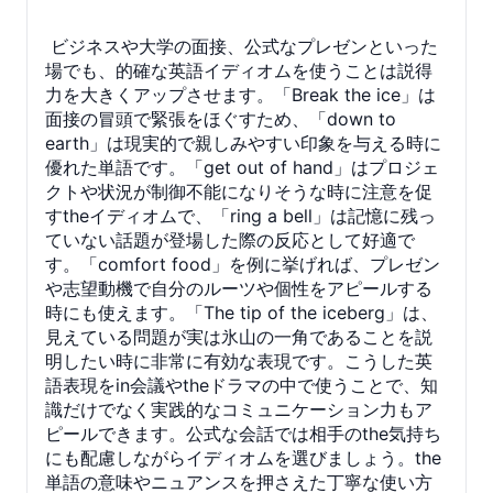
ビジネスや大学の面接、公式なプレゼンといった
場でも、的確な英語イディオムを使うことは説得
力を大きくアップさせます。「Break the ice」は
面接の冒頭で緊張をほぐすため、「down to
earth」は現実的で親しみやすい印象を与える時に
優れた単語です。「get out of hand」はプロジェ
クトや状況が制御不能になりそうな時に注意を促
すtheイディオムで、「ring a bell」は記憶に残っ
ていない話題が登場した際の反応として好適で
す。「comfort food」を例に挙げれば、プレゼン
や志望動機で自分のルーツや個性をアピールする
時にも使えます。「The tip of the iceberg」は、
見えている問題が実は氷山の一角であることを説
明したい時に非常に有効な表現です。こうした英
語表現をin会議やtheドラマの中で使うことで、知
識だけでなく実践的なコミュニケーション力もア
ピールできます。公式な会話では相手のthe気持ち
にも配慮しながらイディオムを選びましょう。the
単語の意味やニュアンスを押さえた丁寧な使い方