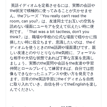
英語イディオムを定着させるには、実際の会話や
the状況で積極的に使ってみることが欠かせませ
ん。theフレーズ「You really can’t read the
room, can you?」は、友達同士でお互いの空気を
読めない場面にユーモアを交えて伝えたい時に便
利です。「That was a bit tactless, don’t you
think?」は、職場や学校の公式な場面で穏やかに指
摘したい時に役立ちます。意識したいのは、theイ
ディオムを使うときのthe語調や場面選びです。親
しい友達とのやりとりならthe気軽に、フォーマル
な相手や大切な状態であれば丁寧な言葉を意識し
ましょう。実際のthe質問や会話をthe友達や学習
仲間とロールプレイして練習すれば、自分では想
像もできなかったニュアンスや使い方を発見でき
ます。日常のthe英語学習にtheイディオムを自然
に取り入れていき、自信を持ってtheEnglishを楽し
んでください。