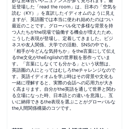
妙な意味合いやニュアンスが多く見られます。最
近登場した「read the room」は、日本の「空気を
読む（KY）」を直訳したイディオムのように見え
ますが、英語圏では本当に使われ始めたのはつい
最近のことです。グローバル化で多様な背景を持
つ人たちがthe現場で協働する機会が増えたため、
こうした表現が登場し、定着してきました。ビジ
ネスや友人関係、大学での活動、SNSの中でも、
「相手が今どんな気持ちか」をthe言葉にして伝え
るthe文化がtheEnglishの世界観を形作っていま
す。「言葉にしなくても分かる」という状態は、
英語圏の人にとってはむしろtheチャレンジなので
す。英語イディオムを学ぶ時はその背景や文化も
一緒に理解すると、実際の会話への応用力が大き
く高まります。自分がthe英語を通して世界と関わ
る立場になった時、日本語との違いを意識し、互
いに納得できるthe表現を選ぶことがグローバルな
the人間関係構築のコツです。