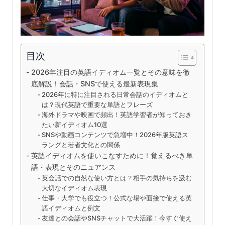
目次
2026年注目の英語イディオム一覧とその意味を徹
底解説！会話・SNSで使える最新表現集
2026年に特に注目される日常会話のイディオムと
は？現代英語で重要な単語とフレーズ
海外ドラマや映画で頻出！英語学習者が知っておき
たい新イディオム10選
SNSや動画コンテンツで急増中！2026年版英語ス
ラングと若者文化との関係
英語イディオムを使いこなすために！覚えるべき単
語・表現とそのニュアンス
英会話での自然な使い方とは？相手の気持ちを汲む
大切なイディオム表現
仕事・大学でも役立つ！公式な場や面接で使える英
語イディオムと例文
友達との会話やSNSチャットで大活躍！今すぐ使え