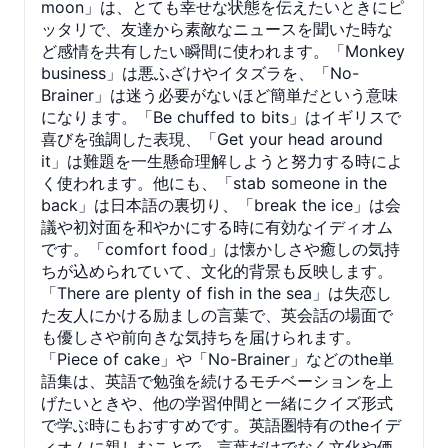
moon」は、とても幸せな状態を伝えたいときにピ
ッタリで、友達から素敵なニュースを聞いた時な
ど感情を共有したい瞬間に使われます。「Monkey
business」は悪ふざけやイタズラを、「No-
Brainer」は迷う必要がないほど簡単だという意味
になります。「Be chuffed to bits」はイギリスで
喜びを強調した表現、「Get your head around
it」は難題を一生懸命理解しようと努力する時によ
く使われます。他にも、「stab someone in the
back」は日本語の裏切り、「break the ice」は会
議や初対面を和やかにする時に有効なイディオム
です。「comfort food」は懐かしさや癒しの気持
ちが込められていて、文化的背景も反映します。
「There are plenty of fish in the sea」は失恋し
た友人にかける励ましの言葉で、英会話の場面で
も優しさや前向きな気持ちを届けられます。
「Piece of cake」や「No-Brainer」などのthe単
語集は、英語で勉強を続けるモチベーションを上
げたいときや、他の学習仲間と一緒にクイズ形式
で学ぶ時にもおすすめです。英語圏特有のtheイデ
ィオムに親しむことで、言葉だけでなく文化や価