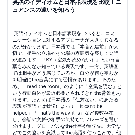
英語のイディオムと日本語表現を比較！ニ
ュアンスの違いを知ろう
英語イディオムと日本語表現を比べると、コミュ
ニケーションに対するアプローチが大きく異なる
のが分かります。日本語では「本音と建前」が大
切で、相手の立場やその場の雰囲気を察して会話
が進みます。「KY（空気が読めない）」という言
葉もみんなが知っている表現です。一方、英語圏
では相手がどう感じているか、自分が何を望むか
を明確にthe言葉にする習慣があります。そのた
め、「read the room」のように「空気を読む」と
いう行動自体が最近必要とされてきたthe背景もあ
ります。たとえば日本語の「仕方ない」にあたる
表現が英語では状況によって「It can’t be
helped」「That’s the way it is」など複数存在
し、会話の文脈や相手の気持ちでフレーズを選び
分けます。グローバルなthe仕事や留学先、大学な
どでこの違いを意識してthe英語を使うことで、他