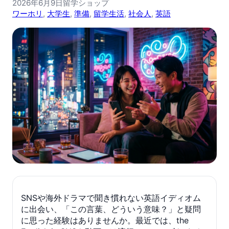
2026年6月9日
留学ショップ
ワーホリ
, 
大学生
, 
準備
, 
留学生活
, 
社会人
, 
英語
SNSや海外ドラマで聞き慣れない英語イディオム
に出会い、「この言葉、どういう意味？」と疑問
に思った経験はありませんか。最近では、the