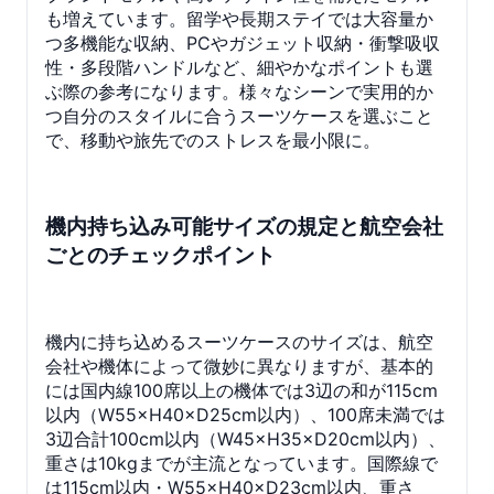
も増えています。留学や長期ステイでは大容量か
つ多機能な収納、PCやガジェット収納・衝撃吸収
性・多段階ハンドルなど、細やかなポイントも選
ぶ際の参考になります。様々なシーンで実用的か
つ自分のスタイルに合うスーツケースを選ぶこと
で、移動や旅先でのストレスを最小限に。
機内持ち込み可能サイズの規定と航空会社
ごとのチェックポイント
機内に持ち込めるスーツケースのサイズは、航空
会社や機体によって微妙に異なりますが、基本的
には国内線100席以上の機体では3辺の和が115cm
以内（W55×H40×D25cm以内）、100席未満では
3辺合計100cm以内（W45×H35×D20cm以内）、
重さは10kgまでが主流となっています。国際線で
は115cm以内・W55×H40×D23cm以内、重さ