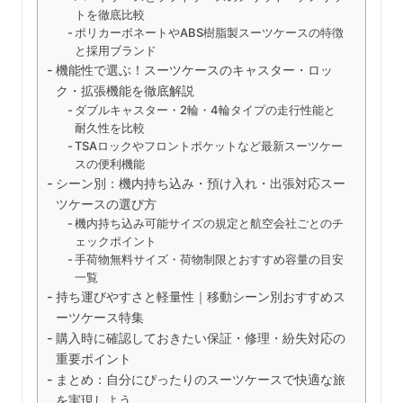
トを徹底比較
ポリカーボネートやABS樹脂製スーツケースの特徴
と採用ブランド
機能性で選ぶ！スーツケースのキャスター・ロッ
ク・拡張機能を徹底解説
ダブルキャスター・2輪・4輪タイプの走行性能と
耐久性を比較
TSAロックやフロントポケットなど最新スーツケー
スの便利機能
シーン別：機内持ち込み・預け入れ・出張対応スー
ツケースの選び方
機内持ち込み可能サイズの規定と航空会社ごとのチ
ェックポイント
手荷物無料サイズ・荷物制限とおすすめ容量の目安
一覧
持ち運びやすさと軽量性｜移動シーン別おすすめス
ーツケース特集
購入時に確認しておきたい保証・修理・紛失対応の
重要ポイント
まとめ：自分にぴったりのスーツケースで快適な旅
を実現しよう