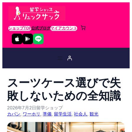
ショップTOP
公式ブログ
マイアカウント
スーツケース選びで失
敗しないための全知識
2026年7月2日
留学ショップ
カバン
, 
ワーホリ
, 
準備
, 
留学生活
, 
社会人
, 
観光