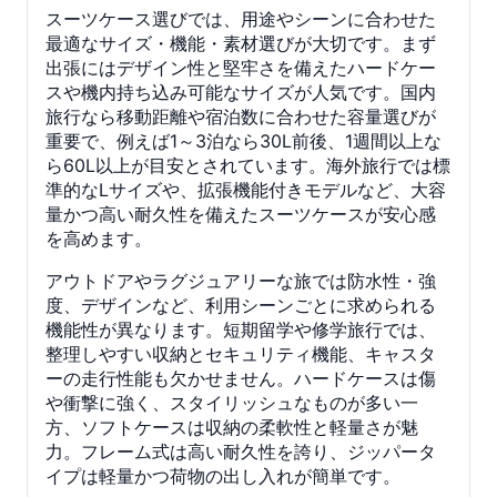
スーツケース選びでは、用途やシーンに合わせた
最適なサイズ・機能・素材選びが大切です。まず
出張にはデザイン性と堅牢さを備えたハードケー
スや機内持ち込み可能なサイズが人気です。国内
旅行なら移動距離や宿泊数に合わせた容量選びが
重要で、例えば1～3泊なら30L前後、1週間以上な
ら60L以上が目安とされています。海外旅行では標
準的なLサイズや、拡張機能付きモデルなど、大容
量かつ高い耐久性を備えたスーツケースが安心感
を高めます。
アウトドアやラグジュアリーな旅では防水性・強
度、デザインなど、利用シーンごとに求められる
機能性が異なります。短期留学や修学旅行では、
整理しやすい収納とセキュリティ機能、キャスタ
ーの走行性能も欠かせません。ハードケースは傷
や衝撃に強く、スタイリッシュなものが多い一
方、ソフトケースは収納の柔軟性と軽量さが魅
力。フレーム式は高い耐久性を誇り、ジッパータ
イプは軽量かつ荷物の出し入れが簡単です。