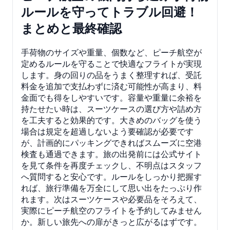
ルールを守ってトラブル回避！
まとめと最終確認
手荷物のサイズや重量、個数など、ピーチ航空が
定めるルールを守ることで快適なフライトが実現
します。身の回りの品をうまく整理すれば、受託
料金を追加で支払わずに済む可能性が高まり、料
金面でも得をしやすいです。容量や重量に余裕を
持たせたい時は、スーツケースの選び方や詰め方
を工夫すると効果的です。大きめのバッグを使う
場合は規定を超過しないよう要確認が必要です
が、計画的にパッキングできればスムーズに空港
検査も通過できます。旅の出発前には公式サイト
を見て条件を再度チェックし、不明点はスタッフ
へ質問すると安心です。ルールをしっかり把握す
れば、旅行準備を万全にして思い出をたっぷり作
れます。次はスーツケースや必要品をそろえて、
実際にピーチ航空のフライトを予約してみません
か。新しい旅先への扉がきっと広がるはずです。