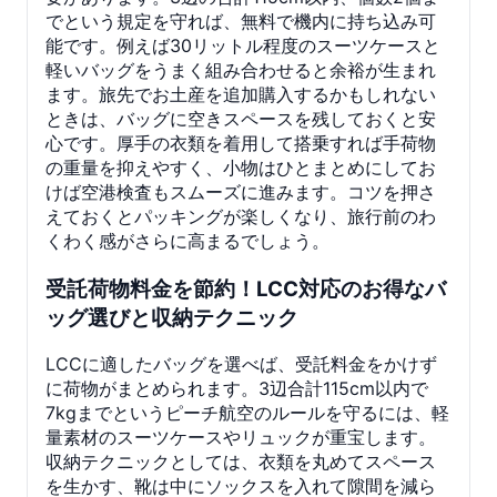
でという規定を守れば、無料で機内に持ち込み可
能です。例えば30リットル程度のスーツケースと
軽いバッグをうまく組み合わせると余裕が生まれ
ます。旅先でお土産を追加購入するかもしれない
ときは、バッグに空きスペースを残しておくと安
心です。厚手の衣類を着用して搭乗すれば手荷物
の重量を抑えやすく、小物はひとまとめにしてお
けば空港検査もスムーズに進みます。コツを押さ
えておくとパッキングが楽しくなり、旅行前のわ
くわく感がさらに高まるでしょう。
受託荷物料金を節約！LCC対応のお得なバ
ッグ選びと収納テクニック
LCCに適したバッグを選べば、受託料金をかけず
に荷物がまとめられます。3辺合計115cm以内で
7kgまでというピーチ航空のルールを守るには、軽
量素材のスーツケースやリュックが重宝します。
収納テクニックとしては、衣類を丸めてスペース
を生かす、靴は中にソックスを入れて隙間を減ら