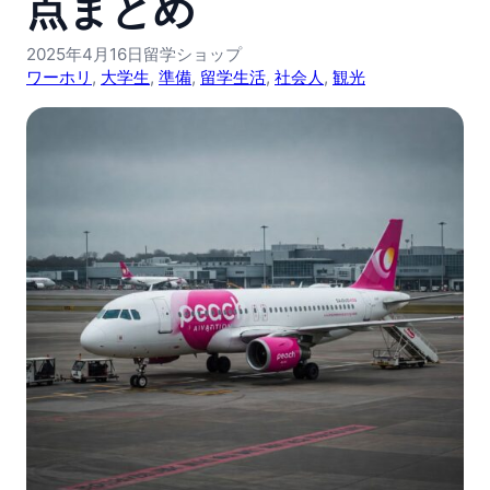
点まとめ
2025年4月16日
留学ショップ
ワーホリ
, 
大学生
, 
準備
, 
留学生活
, 
社会人
, 
観光