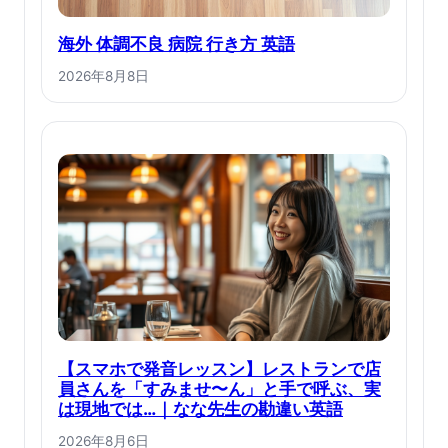
海外 体調不良 病院 行き方 英語
2026年8月8日
【スマホで発音レッスン】レストランで店
員さんを「すみませ〜ん」と手で呼ぶ、実
は現地では…｜なな先生の勘違い英語
2026年8月6日