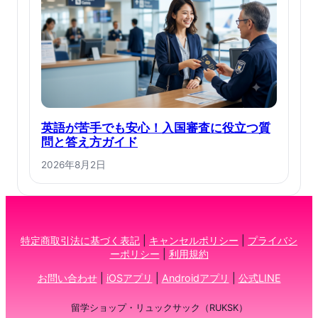
英語が苦手でも安心！入国審査に役立つ質
問と答え方ガイド
2026年8月2日
特定商取引法に基づく表記
|
キャンセルポリシー
|
プライバシ
ーポリシー
|
利用規約
お問い合わせ
|
iOSアプリ
|
Androidアプリ
|
公式LINE
留学ショップ・リュックサック（RUKSK）