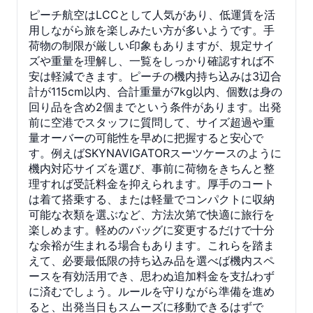
ピーチ航空はLCCとして人気があり、低運賃を活
用しながら旅を楽しみたい方が多いようです。手
荷物の制限が厳しい印象もありますが、規定サイ
ズや重量を理解し、一覧をしっかり確認すれば不
安は軽減できます。ピーチの機内持ち込みは3辺合
計が115cm以内、合計重量が7kg以内、個数は身の
回り品を含め2個までという条件があります。出発
前に空港でスタッフに質問して、サイズ超過や重
量オーバーの可能性を早めに把握すると安心で
す。例えばSKYNAVIGATORスーツケースのように
機内対応サイズを選び、事前に荷物をきちんと整
理すれば受託料金を抑えられます。厚手のコート
は着て搭乗する、または軽量でコンパクトに収納
可能な衣類を選ぶなど、方法次第で快適に旅行を
楽しめます。軽めのバッグに変更するだけで十分
な余裕が生まれる場合もあります。これらを踏ま
えて、必要最低限の持ち込み品を選べば機内スペ
ースを有効活用でき、思わぬ追加料金を支払わず
に済むでしょう。ルールを守りながら準備を進め
ると、出発当日もスムーズに移動できるはずで