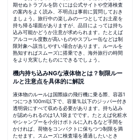
期せぬトラブルを防ぐには公式サイトや空港検査
の案内をよく読み、不明点は事前に質問しておき
ましょう。旅行中の楽しみの一つとしてお土産を
持ち帰る場面がありますが、品目によっては持ち
込み可能かどうか注意が求められます。たとえば
アルコール度数が高いものやスプレー缶などは制
限対象へ該当しやすい場合があります。ルールを
熟知すればスムーズに搭乗でき、海外旅行の時間
をより充実したものにできるでしょう。
機内持ち込みNGな液体物とは？制限ルー
ルと注意点を具体的に解説
液体物のルールは国際線の飛行機に乗る際、容器1
つにつき100ml以下で、容量1L以下のジッパー付き
透明袋にすべて収める必要があります。持ち込み
が認められるのは1人1袋までです。たとえば化粧水
やシャンプーを小分けボトルに入れるなど手間を
かければ、荷物をコンパクトに保ちつつ制限を満
たせます。スムーズに検査場を通過したいとき