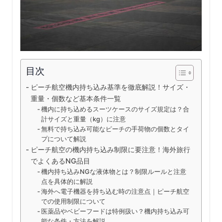
目次
ピーチ航空機内持ち込み基準を徹底解説！サイズ・
重量・個数など基本条件一覧
機内に持ち込めるスーツケースのサイズ規定は？合
計サイズと重量（kg）に注意
無料で持ち込み可能なピーチの手荷物の個数とタイ
プについて解説
ピーチ航空の機内持ち込み制限に要注意！海外旅行
でよくあるNG品目
機内持ち込みNGな液体物とは？制限ルールと注意
点を具体的に解説
海外へ電子機器を持ち込む時の注意点｜ピーチ航空
での使用制限について
医薬品やベビーフードは特例扱い？機内持ち込み可
能な条件・方法を解説