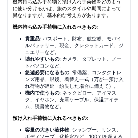
機内持ち込み手荷物と預け入れ手荷物をどのよう
に使い分けるかは、旅のスタイルや期間によって
異なりますが、基本的な考え方があります。
機内持ち込み手荷物に入れるべきもの:
貴重品
: パスポート、財布、航空券、モバイ
ルバッテリー、現金、クレジットカード、ジ
ュエリーなど。
壊れやすいもの
: カメラ、タブレット、ノー
トパソコンなど。
急遽必要になるもの
: 常備薬、コンタクトレ
ンズ用品、眼鏡、着替え一式（万が一預け入
れ荷物が遅延・紛失した場合に備えて）。
機内で使うもの
: ネックピロー、アイマス
ク、イヤホン、充電ケーブル、保湿アイテ
ム、読書物など。
預け入れ手荷物に入れるべきもの:
容量の大きい液体物
: シャンプー、リンス、
ボディソープ、化粧水など、100mlを超える