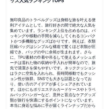
ッズ人気ランキングTOP5
無印良品のトラベルグッズは身軽な旅を叶える便
利アイテムとして、旅行好きの間で絶大な人気を
集めています。ランキング上位を占めるのは、パ
ッキングや移動の手間を減らしてくれるコンパク
トかつ多機能なグッズばかりです。例えば、衣類
圧縮バッグはシンプルな構造で驚くほど衣類が圧
縮でき、バッグの中に余裕が生まれます。さら
に、TPU素材の巾着や吊るして使えるメッシュポ
ーチは濡れた物の収納や手入れが簡単なので、旅
先で清潔さを保ちやすいです。ネッククッション
はラクに空気を入れられ、長時間移動でもクッシ
ョン性が抜群。SNSでも大きな話題となってお
り、使い方のアイデアが多くシェアされていま
す。ほかにもポリエステルカードケースやトラベ
ルバッグハンガーなど、意外と盲点なケアグッズ
類が旅行を快適にするポイントになっています。
本当に身近な悩みに手が届くラインナップだから