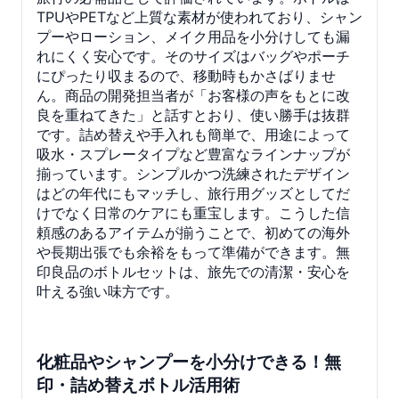
TPUやPETなど上質な素材が使われており、シャン
プーやローション、メイク用品を小分けしても漏
れにくく安心です。そのサイズはバッグやポーチ
にぴったり収まるので、移動時もかさばりませ
ん。商品の開発担当者が「お客様の声をもとに改
良を重ねてきた」と話すとおり、使い勝手は抜群
です。詰め替えや手入れも簡単で、用途によって
吸水・スプレータイプなど豊富なラインナップが
揃っています。シンプルかつ洗練されたデザイン
はどの年代にもマッチし、旅行用グッズとしてだ
けでなく日常のケアにも重宝します。こうした信
頼感のあるアイテムが揃うことで、初めての海外
や長期出張でも余裕をもって準備ができます。無
印良品のボトルセットは、旅先での清潔・安心を
叶える強い味方です。
化粧品やシャンプーを小分けできる！無
印・詰め替えボトル活用術