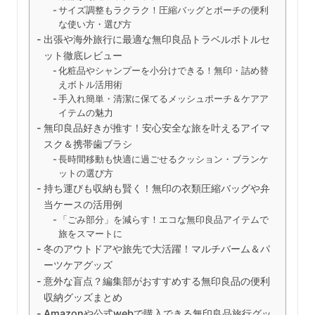
サイズ調整もラクラク！圧縮バッグとポーチの便利
な使い方・選び方
出張や海外旅行に最適な無印良品トラベルボトルセ
ット徹底レビュー
化粧品やシャンプーを小分けできる！無印・詰め替
えボトル活用術
手入れ簡単・清潔に保てるメッシュポーチ＆ケアア
イテムの魅力
無印良品好きが推す！安心安全な旅を叶えるアイマ
スク＆携帯歯ブラシ
長時間移動も快適に過ごせるクッション・ブランケ
ットの選び方
持ち運びも収納も賢く！無印の衣類圧縮バッグや弁
当ケースの活用例
「ごみ部分」を減らす！エコな無印良品アイテムで
旅をスマートに
冬のアウトドアや旅先で大活躍！マルチバーム＆パ
ーツケアグッズ
意外な盲点？編集部がおすすめする無印良品の便利
収納グッズまとめ
Amazonや公式webで購入できる無印良品旅行グッ