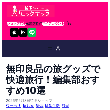
ショップTOP
公式ブログ
マイアカウント
無印良品の旅グッズで
快適旅行！編集部おす
すめ10選
2026年5月8日
留学ショップ
ワーホリ
, 
持ち物
, 
準備
, 
留学生活
, 
観光