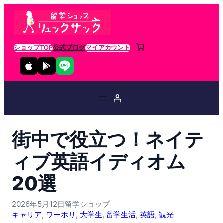
ショップTOP
公式ブログ
マイアカウント
街中で役立つ！ネイテ
ィブ英語イディオム
20選
2026年5月12日
留学ショップ
キャリア
, 
ワーホリ
, 
大学生
, 
留学生活
, 
英語
, 
観光