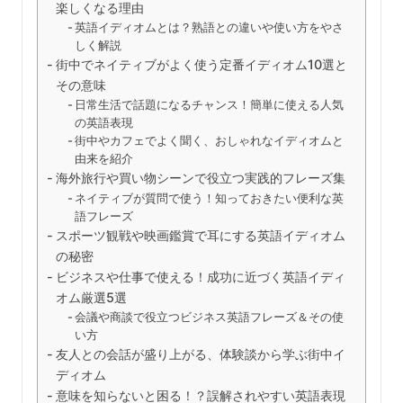
楽しくなる理由
英語イディオムとは？熟語との違いや使い方をやさ
しく解説
街中でネイティブがよく使う定番イディオム10選と
その意味
日常生活で話題になるチャンス！簡単に使える人気
の英語表現
街中やカフェでよく聞く、おしゃれなイディオムと
由来を紹介
海外旅行や買い物シーンで役立つ実践的フレーズ集
ネイティブが質問で使う！知っておきたい便利な英
語フレーズ
スポーツ観戦や映画鑑賞で耳にする英語イディオム
の秘密
ビジネスや仕事で使える！成功に近づく英語イディ
オム厳選5選
会議や商談で役立つビジネス英語フレーズ＆その使
い方
友人との会話が盛り上がる、体験談から学ぶ街中イ
ディオム
意味を知らないと困る！？誤解されやすい英語表現