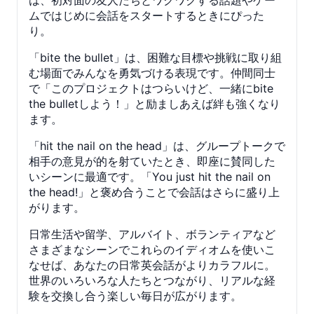
は、初対面の友人たちとワクワクする話題やゲー
ムではじめに会話をスタートするときにぴった
り。
「bite the bullet」は、困難な目標や挑戦に取り組
む場面でみんなを勇気づける表現です。仲間同士
で「このプロジェクトはつらいけど、一緒にbite
the bulletしよう！」と励ましあえば絆も強くなり
ます。
「hit the nail on the head」は、グループトークで
相手の意見が的を射ていたとき、即座に賛同した
いシーンに最適です。「You just hit the nail on
the head!」と褒め合うことで会話はさらに盛り上
がります。
日常生活や留学、アルバイト、ボランティアなど
さまざまなシーンでこれらのイディオムを使いこ
なせば、あなたの日常英会話がよりカラフルに。
世界のいろいろな人たちとつながり、リアルな経
験を交換し合う楽しい毎日が広がります。