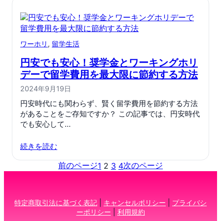
ワーホリ
, 
留学生活
円安でも安心！奨学金とワーキングホリ
デーで留学費用を最大限に節約する方法
2024年9月19日
円安時代にも関わらず、賢く留学費用を節約する方法
があることをご存知ですか？ この記事では、円安時代
でも安心して…
続きを読む
前のページ
次のページ
1
2
3
4
特定商取引法に基づく表記
|
キャンセルポリシー
|
プライバシ
ーポリシー
|
利用規約